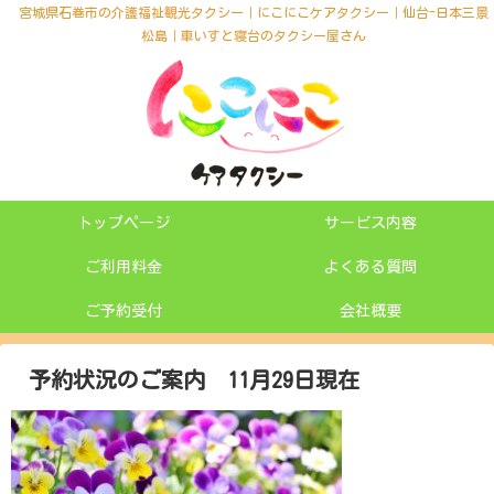
宮城県石巻市の介護福祉観光タクシー｜にこにこケアタクシー｜仙台-日本三景
松島｜車いすと寝台のタクシー屋さん
トップページ
サービス内容
ご利用料金
よくある質問
ご予約受付
会社概要
予約状況のご案内 11月29日現在